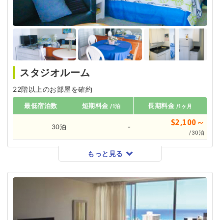
スタジオルーム
22階以上のお部屋を確約
最低宿泊数
短期料金
長期料金
/1泊
/1ヶ月
$2,100～
30泊
-
/30泊
もっと見る