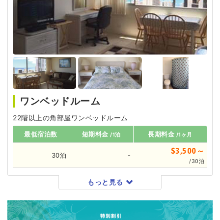
ワンベッドルーム
22階以上の角部屋ワンベッドルーム
最低宿泊数
短期料金
長期料金
/1泊
/1ヶ月
$3,500～
30泊
-
/30泊
もっと見る