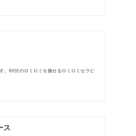
ます。60分のロミロミを施せるロミロミセラピ
ース