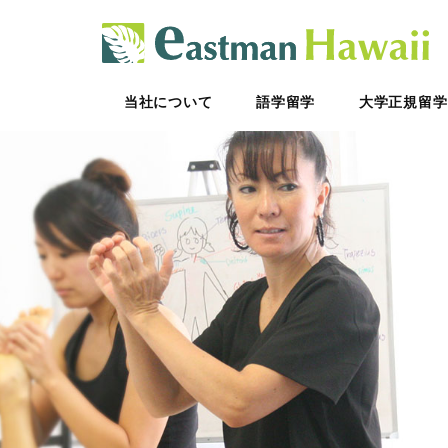
ハ
当社について
語学留学
大学正規留学