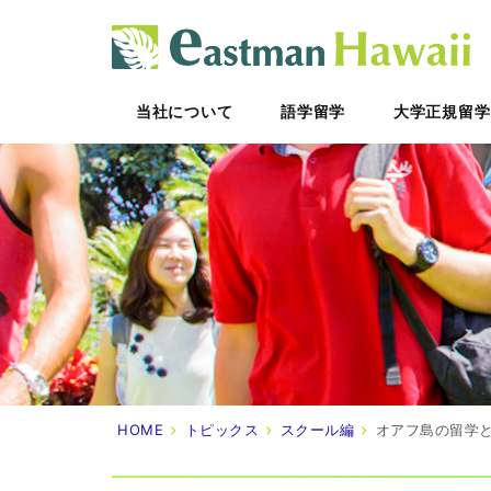
ハ
当社について
語学留学
大学正規留学
HOME
トピックス
スクール編
オアフ島の留学