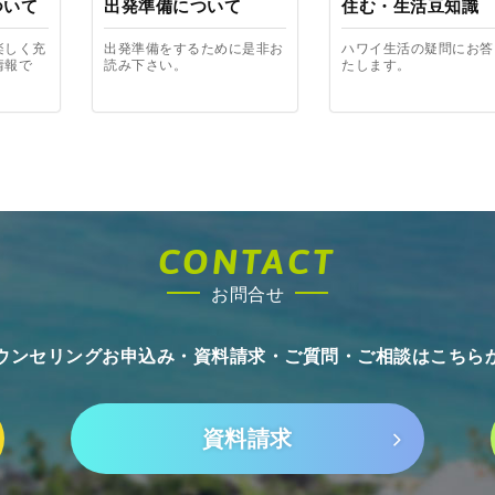
ついて
出発準備について
住む・生活豆知識
楽しく充
出発準備をするために是非お
ハワイ生活の疑問にお答
情報で
読み下さい。
たします。
CONTACT
お問合せ
ウンセリングお申込み・資料請求・
ご質問・ご相談はこちら
資料請求