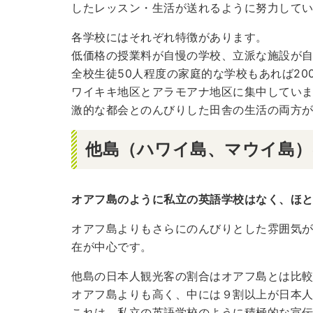
したレッスン・生活が送れるように努力して
各学校にはそれぞれ特徴があります。
低価格の授業料が自慢の学校、立派な施設が
全校生徒50人程度の家庭的な学校もあれば2
ワイキキ地区とアラモアナ地区に集中していま
激的な都会とのんびりした田舎の生活の両方
他島（ハワイ島、マウイ島）
オアフ島のように私立の英語学校はなく、ほ
オアフ島よりもさらにのんびりとした雰囲気
在が中心です。
他島の日本人観光客の割合はオアフ島とは比
オアフ島よりも高く、中には９割以上が日本
これは、私立の英語学校のように積極的な宣