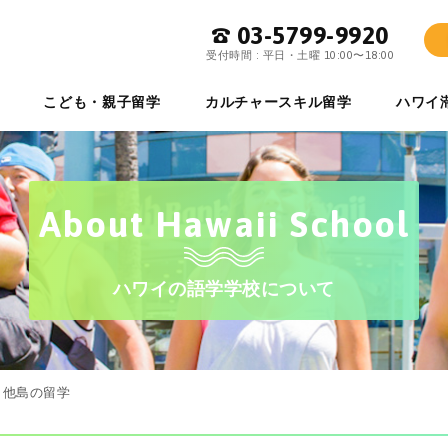
03-5799-9920
ワイ留学専門店 イーストマンハワイ
受付時間 : 平日・土曜 10:00〜18:00
こども・親子留学
カルチャースキル留学
ハワイ
About Hawaii School
ハワイの語学学校について
と他島の留学