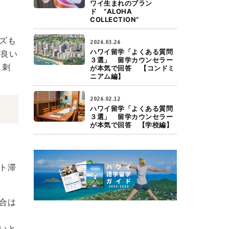
ワイ生まれのブラン
ド ”ALOHA
COLLECTION”
ズも
2026.03.26
ハワイ留学「よくある質問
が良い
３選」 留学カウンセラー
、刺
が本気で回答 【コンドミ
ニアム編】
2026.02.12
ハワイ留学「よくある質問
３選」 留学カウンセラー
が本気で回答 【学校編】
ト滞
合は
いと