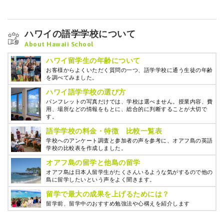
ハワイの語学学校について
About Hawaii School
ハワイ留学生の年齢について
お客様からよくいただく質問の一つ、語学学校に通う生徒の年齢
を調べてみました。
ハワイ語学学校の選び方
パンフレットの写真だけでは、学校は選べません。授業内容、費
用、場所などの情報をもとに、総合的に判断することが大切で
す。
語学学校の料金・特徴 比較一覧表
学校へのアンケート調査と参加者の声を参考に、オアフ島の英語
学校の比較表を作成しました。
オアフ島の留学と他島の留学
オアフ島は日本人留学生がたくさんいるような気がするので他の
島に留学したいという声をよく聞きます。
留学で最大の成果を上げるためには？
留学前、留学中のおすすめ勉強法や心構えを紹介します