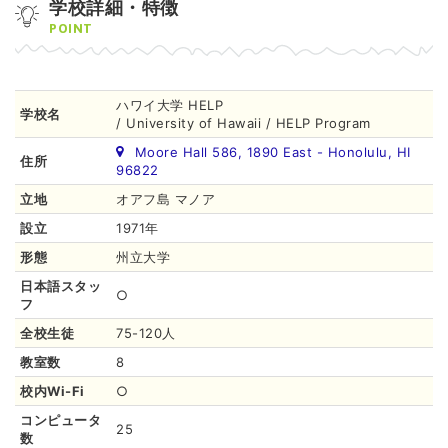
学校詳細・特徴
POINT
ハワイ大学 HELP
学校名
/ University of Hawaii / HELP Program
Moore Hall 586, 1890 East - Honolulu, HI
住所
96822
立地
オアフ島 マノア
設立
1971年
形態
州立大学
日本語スタッ
○
フ
全校生徒
75-120人
教室数
8
校内Wi-Fi
○
コンピュータ
25
数