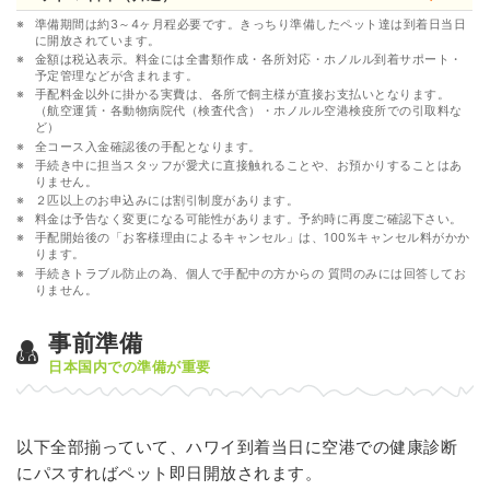
準備期間は約3～4ヶ月程必要です。きっちり準備したペット達は到着日当日
に開放されています。
金額は税込表示。料金には全書類作成・各所対応・ホノルル到着サポート・
予定管理などが含まれます。
手配料金以外に掛かる実費は、各所で飼主様が直接お支払いとなります。
（航空運賃・各動物病院代（検査代含）・ホノルル空港検疫所での引取料な
ど）
全コース入金確認後の手配となります。
手続き中に担当スタッフが愛犬に直接触れることや、お預かりすることはあ
りません。
２匹以上のお申込みには割引制度があります。
料金は予告なく変更になる可能性があります。予約時に再度ご確認下さい。
手配開始後の「お客様理由によるキャンセル」は、100%キャンセル料がかか
ります。
手続きトラブル防止の為、個人で手配中の方からの 質問のみには回答してお
りません。
事前準備
日本国内での準備が重要
以下全部揃っていて、ハワイ到着当日に空港での健康診断
にパスすればペット即日開放されます。