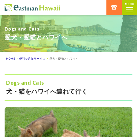
MENU
ハワイ留学専門店 イーストマンハ
Dogs and Cats
愛犬・愛猫とハワイへ
HOME
便利な追加サービス
愛犬・愛猫とハワイへ
Dogs and Cats
犬・猫をハワイへ連れて行く