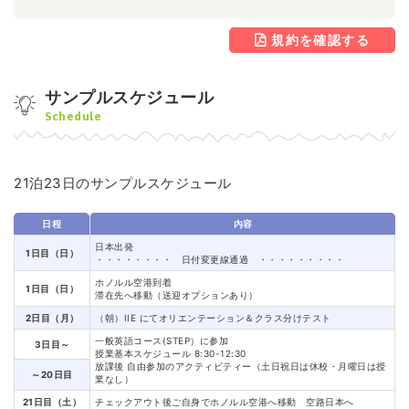
規約を確認する
サンプルスケジュール
Schedule
21泊23日のサンプルスケジュール
日程
内容
日本出発
1日目（日）
・・・・・・・・ 日付変更線通過 ・・・・・・・・・
ホノルル空港到着
1日目（日）
滞在先へ移動（送迎オプションあり）
2日目（月）
（朝）IIE にてオリエンテーション＆クラス分けテスト
一般英語コース(STEP）に参加
3日目～
授業基本スケジュール 8:30-12:30
放課後 自由参加のアクティビティー（土日祝日は休校・月曜日は授
～20日目
業なし）
21日目（土）
チェックアウト後ご自身でホノルル空港へ移動 空路日本へ