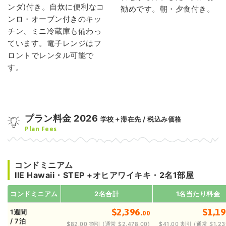
ンダ)付き。自炊に便利なコ
勧めです。朝・夕食付き。
ンロ・オーブン付きのキッ
チン、ミニ冷蔵庫も備わっ
ています。電子レンジはフ
ロントでレンタル可能で
す。
プラン料金 2026
学校＋滞在先 / 税込み価格
Plan Fees
コンドミニアム
IIE Hawaii・STEP +オヒアワイキキ・2名1部屋
コンドミニアム
2名合計
1名当たり料金
$2,396.
$1,19
1週間
00
/ 7泊
$82.00 割引 (通常 $2,478.00)
$41.00 割引 (通常 $1,23