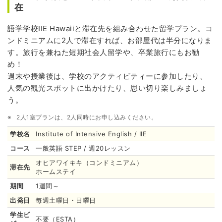
在
語学学校IIE Hawaiiと滞在先を組み合わせた留学プラン。コ
ンドミニアムに2人で滞在すれば、お部屋代は半分になりま
す。旅行を兼ねた短期社会人留学や、卒業旅行にもお勧
め！
週末や授業後は、学校のアクティビティーに参加したり、
人気の観光スポットに出かけたり、思い切り楽しみましょ
う。
2人1室プランは、2人同時にお申し込みください。
学校名
Institute of Intensive English / IIE
コース
一般英語 STEP / 週20レッスン
オヒアワイキキ（コンドミニアム）
滞在先
ホームステイ
期間
1週間～
出発日
毎週土曜日・日曜日
学生ビ
不要（ESTA）