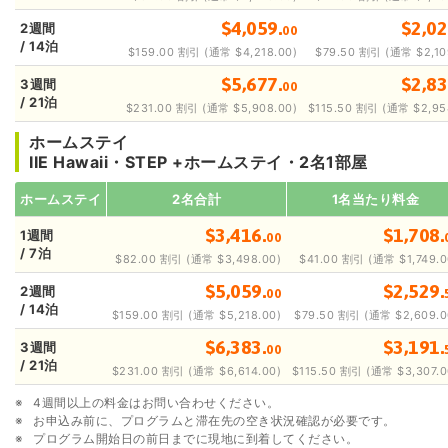
$4,059.
$2,02
2週間
00
/ 14泊
$159.00 割引 (通常 $4,218.00)
$79.50 割引 (通常 $2,10
$5,677.
$2,83
3週間
00
/ 21泊
$231.00 割引 (通常 $5,908.00)
$115.50 割引 (通常 $2,95
ホームステイ
IIE Hawaii・STEP +ホームステイ・2名1部屋
ホームステイ
2名合計
1名当たり料金
$3,416.
$1,708.
1週間
00
/ 7泊
$82.00 割引 (通常 $3,498.00)
$41.00 割引 (通常 $1,749.0
$5,059.
$2,529.
2週間
00
/ 14泊
$159.00 割引 (通常 $5,218.00)
$79.50 割引 (通常 $2,609.0
$6,383.
$3,191.
3週間
00
/ 21泊
$231.00 割引 (通常 $6,614.00)
$115.50 割引 (通常 $3,307.0
4週間以上の料金はお問い合わせください。
お申込み前に、プログラムと滞在先の空き状況確認が必要です。
プログラム開始日の前日までに現地に到着してください。