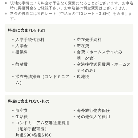
現地の事情により料金が予告なく変更になることがございます。お申込
時に再度料金をご確認下さい。お申込後の料金変更はございません。
料金の換算には社内レート（申込日のTTSレート＋3.8円）を適用しま
す。
料金に含まれるもの
入学手続代行料
滞在先手続料
入学金
滞在費
授業料
食費（ホームステイのみ
朝・夕食)
教材費
空港往復送迎費用（ホームス
テイのみ）
滞在先清掃費（コンドミニア
現地税
ム）
料金に含まれないもの
航空券
海外旅行傷害保険
生活費
その他個人的費用
コンドミニアム空港送迎費用
（追加手配可能）
片道$90/往復$160