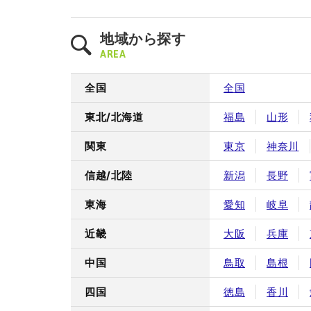
地域から探す
AREA
全国
全国
東北/北海道
福島
山形
関東
東京
神奈川
信越/北陸
新潟
長野
東海
愛知
岐阜
近畿
大阪
兵庫
中国
鳥取
島根
四国
徳島
香川