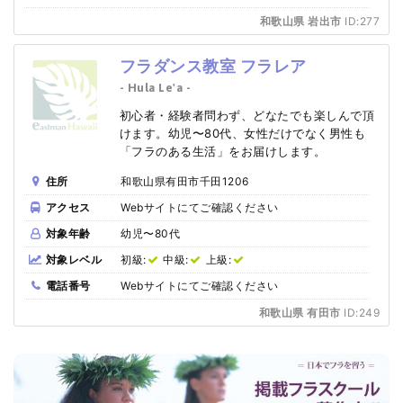
和歌山県 岩出市
ID:277
フラダンス教室 フラレア
- Hula Le'a -
初心者・経験者問わず、どなたでも楽しんで頂
けます。幼児〜80代、女性だけでなく男性も
「フラのある生活」をお届けします。
住所
和歌山県有田市千田1206
アクセス
Webサイトにてご確認ください
対象年齢
幼児〜80代
対象レベル
初級:
中級:
上級:
電話番号
Webサイトにてご確認ください
和歌山県 有田市
ID:249