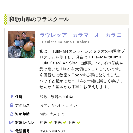
和歌山県のフラスクール
ラウレッア カラマ オ カラニ
- Lauleʻa Kalama O Kalani -
私は、Hula–Meオンラインスタジオの指導者プ
ログラムを修了し、現在は Hula–MeのKumu
Hula Kalani Ah Sing に師事。ハワイの伝統を
受け継いだ Hula を大切にシェアしています。
今回新たに教室をOpenする事になりました。
ハワイと繋がったHULAを一緒に楽しく学びま
せんか？基本から丁寧にお伝えします。
住所
和歌山県岩出市山﨑
アクセス
お問い合わせください
対象年齢
5歳～大人まで
対象レベル
初級:
中級:
上級:
電話番号
09069866263