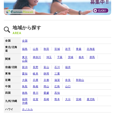
地域から探す
AREA
全国
全国
東北/北海
福島
山形
秋田
宮城
岩手
青森
北海道
道
東京
神奈川
埼玉
千葉
茨城
栃木
群馬
関東
山梨
信越/北陸
新潟
長野
富山
石川
福井
東海
愛知
岐阜
静岡
三重
近畿
大阪
兵庫
京都
滋賀
奈良
和歌山
中国
鳥取
島根
岡山
広島
山口
四国
徳島
香川
愛媛
高知
福岡
佐賀
長崎
熊本
大分
宮崎
鹿児島
九州/沖縄
沖縄
ハワイ
ホノルル