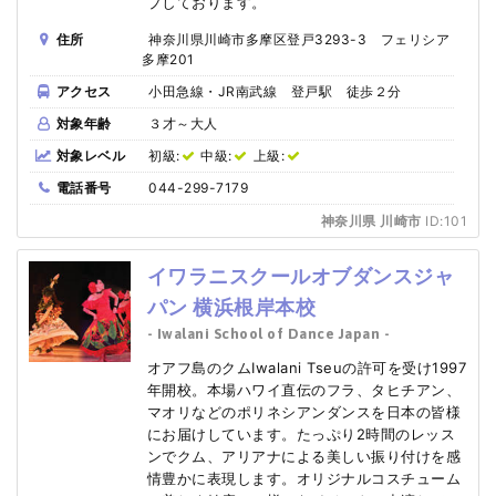
プしております。
住所
神奈川県川崎市多摩区登戸3293-3 フェリシア
多摩201
アクセス
小田急線・JR南武線 登戸駅 徒歩２分
対象年齢
３才～大人
対象レベル
初級:
中級:
上級:
電話番号
044-299-7179
神奈川県 川崎市
ID:101
イワラニスクールオブダンスジャ
パン 横浜根岸本校
- Iwalani School of Dance Japan -
オアフ島のクムIwalani Tseuの許可を受け1997
年開校。本場ハワイ直伝のフラ、タヒチアン、
マオリなどのポリネシアンダンスを日本の皆様
にお届けしています。たっぷり2時間のレッス
ンでクム、アリアナによる美しい振り付けを感
情豊かに表現します。オリジナルコスチューム