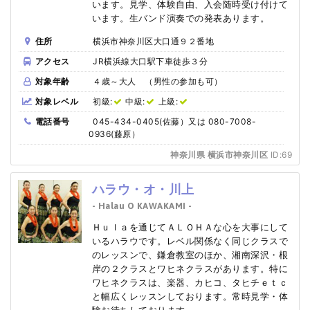
います。見学、体験自由、入会随時受け付けて
います。生バンド演奏での発表あります。
住所
横浜市神奈川区大口通９２番地
アクセス
JR横浜線大口駅下車徒歩３分
対象年齢
４歳～大人 （男性の参加も可）
対象レベル
初級:
中級:
上級:
電話番号
045-434-0405(佐藤）又は 080-7008-
0936(藤原）
神奈川県 横浜市神奈川区
ID:69
ハラウ・オ・川上
- Halau O KAWAKAMI -
Ｈｕｌａを通じてＡＬＯＨＡな心を大事にして
いるハラウです。レベル関係なく同じクラスで
のレッスンで、鎌倉教室のほか、湘南深沢・根
岸の２クラスとワヒネクラスがあります。特に
ワヒネクラスは、楽器、カヒコ、タヒチｅｔｃ
と幅広くレッスンしております。常時見学・体
験お待ちしております。