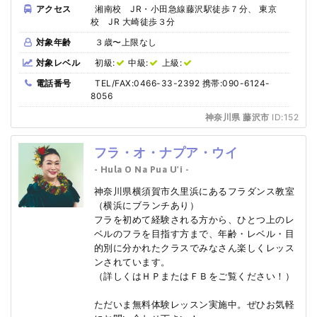
アクセス
湘南校 JR・小田急線藤沢駅徒歩７分、 東京
校 JR 大崎徒歩３分
対象年齢
３歳〜上限なし
対象レベル
初級:
中級:
上級:
電話番号
TEL/FAX:0466-33-2392 携帯:090-6124-
8056
神奈川県 藤沢市
ID:152
フラ・オ・ナプア・ウイ
- Hula O Na Pua U'i -
神奈川県横須賀市久里浜にあるフラダンス教室
（横浜にブランチあり）
フラを初めて経験される方から、ひとつ上のレ
ベルのフラを目指す方まで、年齢・レベル・目
的別に分かれたクラスでみなさん楽しくレッス
ンされています。
（詳しくはＨＰまたはＦＢをご覧ください！）
ただいま無料体験レッスン実施中。ぜひお気軽