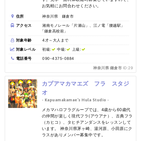
お気軽にお問合わせください。
住所
神奈川県 鎌倉市
アクセス
湘南モノレール「片瀬山」、江ノ電「腰越駅」
「鎌倉高校前」
対象年齢
4才～大人まで
対象レベル
初級:
中級:
上級:
電話番号
090-4375-0884
神奈川県 鎌倉市
ID:29
カプアマカマエズ フラ スタジ
オ
- Kapuamakamae’s Hula Studio -
メカマハロフラグループでは、4歳から60歳代
の仲間が楽しく現代フラ(アウアナ）、古典フラ
（カヒコ）、タヒチアンダンスをレッスンして
います。 神奈川県茅ヶ崎、湯河原、小田原にク
ラスがありメンバー募集中です。