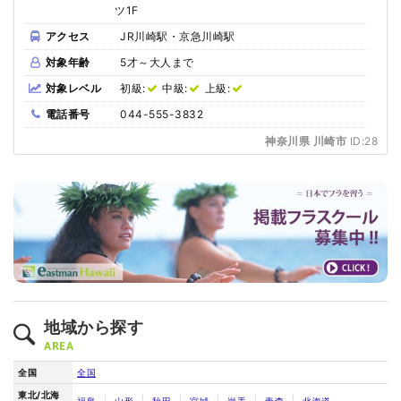
ツ1F
アクセス
JR川崎駅・京急川崎駅
対象年齢
5才～大人まで
対象レベル
初級:
中級:
上級:
電話番号
044-555-3832
神奈川県 川崎市
ID:28
地域から探す
AREA
全国
全国
東北/北海
福島
山形
秋田
宮城
岩手
青森
北海道