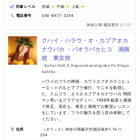
対象レベル
初級:
中級:
上級:
電話番号
090-8477-3244
神奈川県 横須賀市
ID:197
クハイ・ハラウ・オ・カプアオカ
ナウパカ ・パオラパカヒコ 湘南
校 東京校
- Kuhai Hall O Kapuaokanaiupaka Pa Olapa
Kahiko -
ハワイのフラの神様、カワイカプオカラニヒュ
ーエットのもとでフラ修行、ウニキを取得し
た、クムフラ、えりさカプアオカナウパカ 岡田
マン率いるフラアカデミー。1998年銀座と湘南
で発足。現在も、東京と湘南でお教室レッスン
をしています。フラの魅力を思う存分体験して
ください。
住所
（オフィス）神奈川県藤沢市鵠沼海岸1-10-1-
204