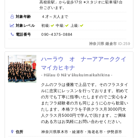
高校前駅」から徒歩17分 ※スタジオに駐車場1台
分ございます。
対象年齢
４才～大人まで
対象レベル
初級:
中級:
上級:
電話番号
090-4375-0884
神奈川県 鎌倉市
ID:259
ハーラウ オ ナーアアーククイ
マイカヒキナ
- Hālau O Nāʻaʻākukuimaikahikina -
クムのフラは優雅で上品です。そのフラスタイ
ルに忠実にレッスンを行っております。初めて
の方でも丁寧に指導いたしますのでご安心を♪
またフラ経験者の方も同じように心から歓迎い
たします。本格フラを子供クラス月3000円大
人クラス月5000円で学んで頂けます。ご興味
のある方はお気軽にお問い合わせください。
住所
神奈川県厚木市・綾瀬市・海老名市・伊勢原市