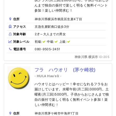
んまで独自の振付で楽しく明るく無料イベント
参加！楽しい仲間求む！
住所
神奈川県横浜市鶴見区生麦4丁目
アクセス
京急生麦駅南口徒歩3分
対象年齢
2才～大人までの男女
対象レベル
初級:
中級:
上級:
電話番号
080-9505-2451
神奈川県 横浜市
ID:205
フラ ハウオリ (茅ケ崎校)
- HULA Hau'oli -
ハウオリとはハッピー！幸せになれるフラをお
届けしています。水曜午前(月二回)3000円。土
曜夜(月三回)5000円。子供からおじさんまで独
自の振付で楽しく明るく無料イベント参加！楽
しい仲間求む！
住所
神奈川県茅ケ崎市中海岸1丁目