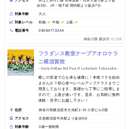
アクセス
みなとみらい線 馬車道駅・日本大通り駅より徒
歩5分、JR・地下鉄 関内駅より徒歩7分
対象年齢
大人
対象レベル
初級:
中級:
上級:
電話番号
09084773244
神奈川県 横浜市
ID:198
フラダンス教室ナープアオロケラ
ニ横須賀校
- Hula Hālau Nā Pua O Lokelani Yokosuka -
癒しの音楽で心も体も健康に！本格フラを始め
ませんか？初心者〜レベルアップクラスまでご
用意しております。基礎から丁寧にご指導しま
すので、上達が速いです。是非、お気軽に無料
体験・見学にお越し下さい！
住所
神奈川県横須賀市大滝町2-16 小菅ビル3階
アクセス
京急横須賀中央駅より徒歩6分
対象年齢
3歳〜無制限