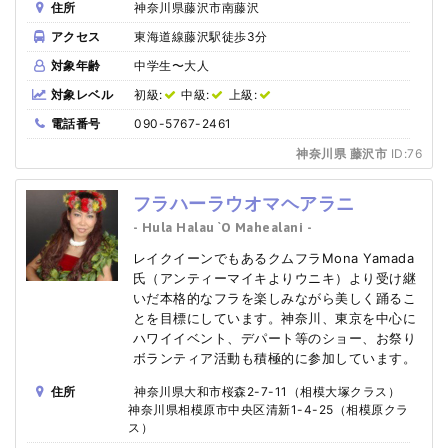
住所
神奈川県藤沢市南藤沢
アクセス
東海道線藤沢駅徒歩3分
対象年齢
中学生〜大人
対象レベル
初級:
中級:
上級:
電話番号
090-5767-2461
神奈川県 藤沢市
ID:76
フラハーラウオマヘアラニ
- Hula Halau `O Mahealani -
レイクイーンでもあるクムフラMona Yamada
氏（アンティーマイキよりウニキ）より受け継
いだ本格的なフラを楽しみながら美しく踊るこ
とを目標にしています。神奈川、東京を中心に
ハワイイベント、デパート等のショー、お祭り
ボランティア活動も積極的に参加しています。
住所
神奈川県大和市桜森2-7-11（相模大塚クラス）
神奈川県相模原市中央区清新1-4-25（相模原クラ
ス）