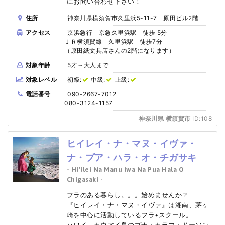
にお問い合わせ下さい！
住所
神奈川県横須賀市久里浜5-11-7 原田ビル2階
アクセス
京浜急行 京急久里浜駅 徒歩 5分
ＪＲ横須賀線 久里浜駅 徒歩7分
（原田紙文具店さんの2階になります）
対象年齢
5才～大人まで
対象レベル
初級:
中級:
上級:
電話番号
090-2667-7012
080-3124-1157
神奈川県 横須賀市
ID:108
ヒイレイ・ナ・マヌ・イヴァ・
ナ・プア・ハラ・オ・チガサキ
- Hi'ilei Na Manu Iwa Na Pua Hala O
Chigasaki -
フラのある暮らし。。。始めませんか？
『ヒイレイ・ナ・マヌ・イヴァ』は湘南、茅ヶ
崎を中心に活動しているフラ•スクール。
ハワイ、カウアイ島のプナ・カラマ・ドーソン