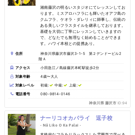
湘南藤沢の明るいスタジオにてレッスンしてお
ります。ミスアロハフラにも輝いたオアフ島の
クムフラ、ケオラ・ダレリィに師事し、伝統の
ある美しいフラスタイルを継承しております。
基礎を大切に丁寧にレッスンしていきますの
で、どなたでも無理なく始めることができま
す。ハワイ本校との提携あり。
住所
神奈川県藤沢市藤沢3-1-5 第２デンドービル2
階Ａ
アクセス
小田急江ノ島線藤沢本町駅徒歩2分
対象年齢
4歳〜大人
対象レベル
初級:
中級:
上級:
電話番号
080-9814-0146
神奈川県 藤沢市
ID:94
ナーリコオカパライ 逗子校
- Nā Liko O Ka Palai -
本格的なフラをリラックスした雰囲気で学べる