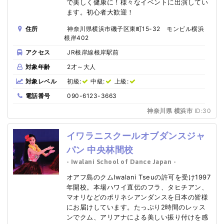
で美しく健康に！様々なイベントに出演してい
ます。初心者大歓迎！
住所
神奈川県横浜市磯子区東町15-32 モンビル横浜
根岸402
アクセス
JR根岸線根岸駅前
対象年齢
2才～大人
対象レベル
初級:
中級:
上級:
電話番号
090-6123-3663
神奈川県 横浜市
ID:30
イワラニスクールオブダンスジャ
パン 中央林間校
- Iwalani School of Dance Japan -
オアフ島のクムIwalani Tseuの許可を受け1997
年開校。本場ハワイ直伝のフラ、タヒチアン、
マオリなどのポリネシアンダンスを日本の皆様
にお届けしています。たっぷり2時間のレッス
ンでクム、アリアナによる美しい振り付けを感