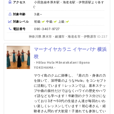
アクセス
小田急線本厚木駅・海老名駅・伊勢原駅より各す
ぐ
対象年齢
3歳～
対象レベル
初級:
中級:
上級:
電話番号
090-3407-9727
神奈川県 厚木市・綾瀬市・海老名市・伊勢原市
ID:237
マーナイヤカラニ イヤーパナ 横浜
校
- Hālau Hula Mānaiakalani Iāpana
YOKOHAMA -
マウイ島のクムに師事し、『肩の力・身体の力
を抜いて、深呼吸のようなHula』をコンセプト
に活動しています！レッスンでは、基本ステッ
プや曲の振付だけではなくハワイの歴史やハワ
イ語なども学べます！年齢別のクラス分けにな
っており3才〜50代の生徒さん達が毎回わいわ
い楽しくレッスンしています！初心者さん・経
験者さん問わず大歓迎！子連れでも参加してい