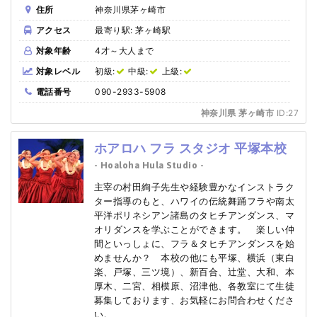
住所
神奈川県茅ヶ崎市
アクセス
最寄り駅: 茅ヶ崎駅
対象年齢
4才～大人まで
対象レベル
初級:
中級:
上級:
電話番号
090-2933-5908
神奈川県 茅ヶ崎市
ID:27
ホアロハ フラ スタジオ 平塚本校
- Hoaloha Hula Studio -
主宰の村田絢子先生や経験豊かなインストラク
ター指導のもと、ハワイの伝統舞踊フラや南太
平洋ポリネシアン諸島のタヒチアンダンス、マ
オリダンスを学ぶことができます。 楽しい仲
間といっしょに、フラ＆タヒチアンダンスを始
めませんか？ 本校の他にも平塚、横浜（東白
楽、戸塚、三ツ境）、新百合、辻堂、大和、本
厚木、二宮、相模原、沼津他、各教室にて生徒
募集しております、お気軽にお問合わせくださ
い。