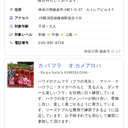
住所
神奈川県鎌倉市小町1-5-27 カトレアビル４Ｆ
アクセス
JR横須賀線鎌倉駅徒歩５分
対象年齢
子供～大人
対象レベル
初級:
中級:
上級:
電話番号
045-891-8728
神奈川県 鎌倉市
ID:33
カ パ フラ オ カメアロハ
- Ka pa hula‘o KAMEALOHA -
ハワイのクムフラ（フラの先生）、マリー・ケ
ハウラニ・タイガーのもと「見る人も、ダンサ
ーも楽しいフラ」を目標に日々練習していま
す。ハラウの全てのメンバーが助け合い、尊敬
し合い、楽しく過ごせるように努力していま
す。リーズナブルな費用で練習できるように設
定しています。お子様ずれでも安心して練習に
参加して頂けます。