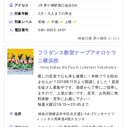
アクセス
JR 茅ケ崎駅南口徒歩5分
対象年齢
2才～大人までの男女
対象レベル
初級:
中級:
上級:
電話番号
080-9505-2451
神奈川県 茅ケ崎市
ID:204
フラダンス教室ナープアオロケラ
ニ横浜校
- Hula Hālau Nā Pua O Lokelani Yokohama -
癒しの音楽で心も体も健康に！本格フラを始め
ませんか？2019年11月より開講しました！新規
生徒さん募集中です。基礎から丁寧にご指導し
ますので、上達が速いです。是非、お気軽に無
料体験・見学にお越し下さい！
毎週火曜日19:15〜20:45まで
住所
神奈川県横浜市中区弁天通2-34-2ワンサードフ
ィットネス馬車道4階スタジオ