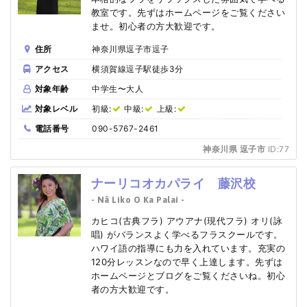
教室です。先ずはホームページをご覧ください
ませ。初心者の方大歓迎です。
住所
神奈川県逗子市逗子
アクセス
横須賀線逗子駅徒歩3分
対象年齢
中学生〜大人
対象レベル
初級:
中級:
上級:
電話番号
090-5767-2461
神奈川県 逗子市
ID:77
ナーリコオカパライ 藤沢校
- Nā Liko O Ka Palai -
カヒコ(古典フラ) アウアナ(現代フラ) オリ(詠
唱) がバランスよく学べるフラスクールです。
ハワイ語の指導にも力を入れています。充実の
120分レッスンなので早く上達します。先ずは
ホームページとブログをご覧くださいね。初心
者の方大歓迎です。