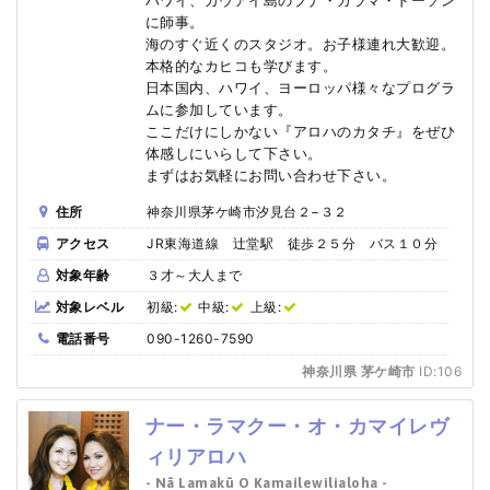
に師事。
海のすぐ近くのスタジオ。お子様連れ大歓迎。
本格的なカヒコも学びます。
日本国内、ハワイ、ヨーロッパ様々なプログラ
ムに参加しています。
ここだけにしかない『アロハのカタチ』をぜひ
体感しにいらして下さい。
まずはお気軽にお問い合わせ下さい。
住所
神奈川県茅ケ崎市汐見台２−３２
アクセス
JR東海道線 辻堂駅 徒歩２５分 バス１０分
対象年齢
３才～大人まで
対象レベル
初級:
中級:
上級:
電話番号
090-1260-7590
神奈川県 茅ケ崎市
ID:106
ナー・ラマクー・オ・カマイレヴ
ィリアロハ
- Nā Lamakū O Kamailewilialoha -