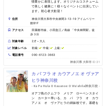
情豊かに表現します。オリジナルコスチューム
で美しく健康に！様々なイベントに出演してい
ます。初心者大歓迎！
住所
神奈川県大和市中央林間3-13-19 アイムベリー
館B1F
アクセス
田園都市線、小田急江ノ島線 「中央林間駅」徒
歩３分
対象年齢
2才～大人
対象レベル
初級:
中級:
上級:
電話番号
090-6123-3663
神奈川県 大和市
ID:31
カ パ フラ オ カウアノエ オ ヴァア
ヒラ神奈川校
- Ka Pa Hula O Kauanoe O Wa'ahila神奈川校 -
オアフ島のクムフラ メリア ローベンスタイ
ン カーター率いる、カ パ フラ オ カウ
アノエ オ ヴァアヒラの姉妹校です。基礎を