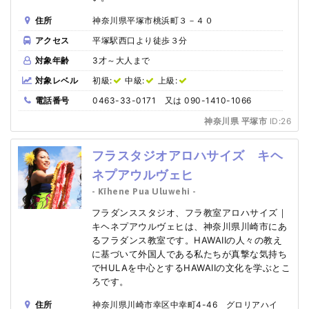
住所
神奈川県平塚市桃浜町３－４０
アクセス
平塚駅西口より徒歩３分
対象年齢
3才～大人まで
対象レベル
初級:
中級:
上級:
電話番号
0463-33-0171 又は 090-1410-1066
神奈川県 平塚市
ID:26
フラスタジオアロハサイズ キヘ
ネプアウルヴェヒ
- Kïhene Pua Uluwehi -
フラダンススタジオ、フラ教室アロハサイズ｜
キヘネプアウルヴェヒは、神奈川県川崎市にあ
るフラダンス教室です。HAWAIIの人々の教え
に基づいて外国人である私たちが真撃な気持ち
でHULAを中心とするHAWAIIの文化を学ぶとこ
ろです。
住所
神奈川県川崎市幸区中幸町4-46 グロリアハイ