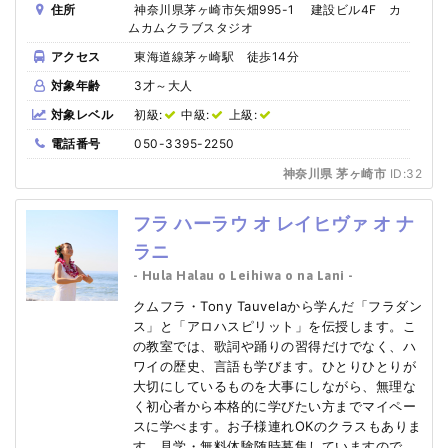
住所
神奈川県茅ヶ崎市矢畑995-1 建設ビル4F カ
ムカムクラブスタジオ
アクセス
東海道線茅ヶ崎駅 徒歩14分
対象年齢
3才～大人
対象レベル
初級:
中級:
上級:
電話番号
050-3395-2250
神奈川県 茅ヶ崎市
ID:32
フラ ハーラウ オ レイヒヴァ オ ナ
ラニ
- Hula Halau o Leihiwa o na Lani -
クムフラ・Tony Tauvelaから学んだ「フラダン
ス」と「アロハスピリット」を伝授します。こ
の教室では、歌詞や踊りの習得だけでなく、ハ
ワイの歴史、言語も学びます。ひとりひとりが
大切にしているものを大事にしながら、無理な
く初心者から本格的に学びたい方までマイペー
スに学べます。お子様連れOKのクラスもありま
す。見学・無料体験随時募集していますので、