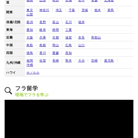
道
東京
神奈川
埼玉
千葉
茨城
栃木
群馬
関東
山梨
信越/北陸
新潟
長野
富山
石川
福井
東海
愛知
岐阜
静岡
三重
近畿
大阪
兵庫
京都
滋賀
奈良
和歌山
中国
鳥取
島根
岡山
広島
山口
四国
徳島
香川
愛媛
高知
福岡
佐賀
長崎
熊本
大分
宮崎
鹿児島
九州/沖縄
沖縄
ハワイ
ホノルル
フラ留学
現地でフラを学ぶ