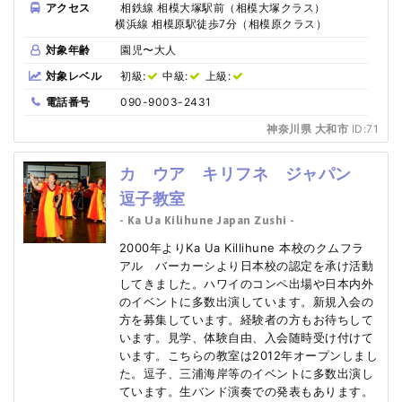
アクセス
相鉄線 相模大塚駅前（相模大塚クラス）
横浜線 相模原駅徒歩7分（相模原クラス）
対象年齢
園児〜大人
対象レベル
初級:
中級:
上級:
電話番号
090-9003-2431
神奈川県 大和市
ID:71
カ ウア キリフネ ジャパン
逗子教室
- Ka Ua Kilihune Japan Zushi -
2000年よりKa Ua Killihune 本校のクムフラ
アル バーカーシより日本校の認定を承け活動
してきました。ハワイのコンペ出場や日本内外
のイベントに多数出演しています。新規入会の
方を募集しています。経験者の方もお待ちして
います。見学、体験自由、入会随時受け付けて
います。こちらの教室は2012年オープンしまし
た。逗子、三浦海岸等のイベントに多数出演し
ています。生バンド演奏での発表もあります。