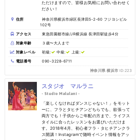
ただけますので、皆様お気軽にお問い合わせく
ださい！
住所
神奈川県横浜市緑区長津田5-2-60 フジヨシビル
102号
アクセス
東急田園都市線/JR横浜線 長津田駅徒歩4分
対象年齢
３歳〜大人まで
対象レベル
初級:
中級:
上級:
電話番号
090-3228-6711
神奈川県 横浜市
ID:223
スタジオ マルラニ
- Studio Malulani -
「楽しくなければダンスじゃない！」をモット
ーに、フラとタヒチアンどちらでも、欲張って
両方でも！子供からご年配の方まで、ライフス
タイルに合ったレッスンをお選びいただけま
す。2018年4月、初心者フラ・タヒチアンクラ
ス開講！Instagramで随時イベント情報をアッ