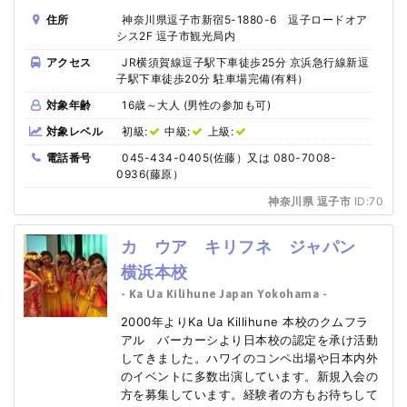
住所
神奈川県逗子市新宿5-1880-6 逗子ロードオア
シス2F 逗子市観光局内
アクセス
JR横須賀線逗子駅下車徒歩25分 京浜急行線新逗
子駅下車徒歩20分 駐車場完備(有料）
対象年齢
16歳～大人 (男性の参加も可)
対象レベル
初級:
中級:
上級:
電話番号
045-434-0405(佐藤）又は 080-7008-
0936(藤原）
神奈川県 逗子市
ID:70
カ ウア キリフネ ジャパン
横浜本校
- Ka Ua Kilihune Japan Yokohama -
2000年よりKa Ua Killihune 本校のクムフラ
アル バーカーシより日本校の認定を承け活動
してきました。ハワイのコンペ出場や日本内外
のイベントに多数出演しています。新規入会の
方を募集しています。経験者の方もお待ちして