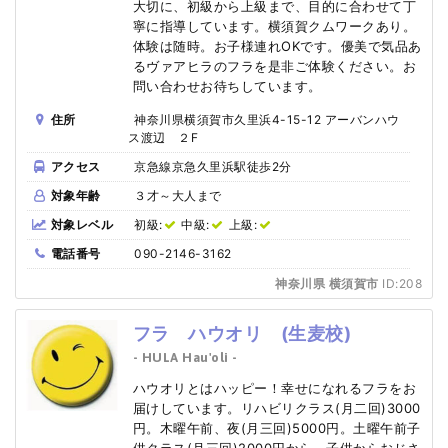
大切に、初級から上級まで、目的に合わせて丁
寧に指導しています。横須賀クムワークあり。
体験は随時。お子様連れOKです。優美で気品あ
るヴァアヒラのフラを是非ご体験ください。お
問い合わせお待ちしています。
住所
神奈川県横須賀市久里浜4-15-12 アーバンハウ
ス渡辺 ２F
アクセス
京急線京急久里浜駅徒歩2分
対象年齢
３才～大人まで
対象レベル
初級:
中級:
上級:
電話番号
090-2146-3162
神奈川県 横須賀市
ID:208
フラ ハウオリ (生麦校)
- HULA Hau'oli -
ハウオリとはハッピー！幸せになれるフラをお
届けしています。リハビリクラス(月二回)3000
円。木曜午前、夜(月三回)5000円。土曜午前子
供クラス(月三回)2000円から。子供からおじさ