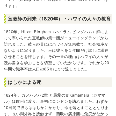
ります。
宣教師の到来（1820年）・ハワイの人々の教育
1820年、Hiram Bingham（ハイラム ビングハム）師によ
って率いられた宣教師の第一団がニューイングランドから
訪れました。彼らの目にはハワイが無宗教で、社会秩序が
ないように写りました。王は彼らを１年間だけ試しに滞在
させることを許します。その一番の理由はハワイの人々が
読み書きを学ぶことを切望していたからです。それから20
年間で識字率は人口の85％にまで達しました。
はしかによる死
1824年、カメハメハ2世 と最愛の妻Kamāmalu（カママ
ル）は欧州に渡り、最初にロンドンを訪れました。わずか
10日間で彼らははしかにかかり、命を落とすこととなりま
す。長い間外界と接触せず、西欧の病原菌に免疫がなかっ