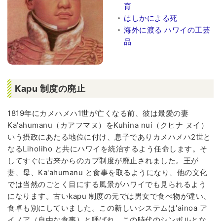
育
はしかによる死
海外に渡る ハワイの工芸
品
Kapu 制度の廃止
1819年にカメハメハ1世が亡くなる前、彼は最愛の妻
Ka'ahumanu（カアフマヌ）をKuhina nui（クヒナ ヌイ）
いう摂政にあたる地位に付け、息子でありカメハメハ2世と
なるLiholiho と共にハワイを統治するよう任命します。そ
してすぐに古来からのカプ制度が廃止されました。王が
妻、母、Ka'ahumanu と食事を取るようになり、他の文化
では当然のごとく目にする風景がハワイでも見られるよう
になります。古いkapu 制度の元では男女で食べ物が違い、
食卓も別にしていました。この新しいシステムは'ainoa ア
イノア（自由な食事）と呼ばれ、この時代のシンボルとな