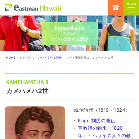
MENU
ハワイ留学専門店 イーストマンハ
Hawaiiana
ハワイの文化＆歴史
HOME
トピックス
ハワイ文化＆歴史
ハワイ王朝時代２／カメハメハ２世
KAMEHAMEHA Ⅱ
カメハメハ2世
統治時代（1819 - 1824）
Kapu 制度の廃止
宣教師の到来（1820
年）・ハワイの人々の教